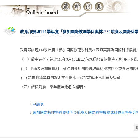
教育部辦理114學年度「參加國際數理學科奧林匹亞競賽及國際科學展
教育部辦理
114
學年度「參加國際數理學科奧林匹亞競賽及國際科學展覽
（一）欲申請者，請於
115
年
9
月
16
日
(
三
)
前親送綜合組彙整，逾期不予受
(
二）申請表及相關資料，請詳閱參加國際數理學科奧林匹亞競賽及國際
(
三
)
請檢附獲獎有關證明文件影本，並加註與正本相符及簽章。
（四）請檢附前一學年度年級名次證明。
l
申請表
l
參
加
國際數理學科奧林匹亞競賽及國際科學展覽成績優良學生升