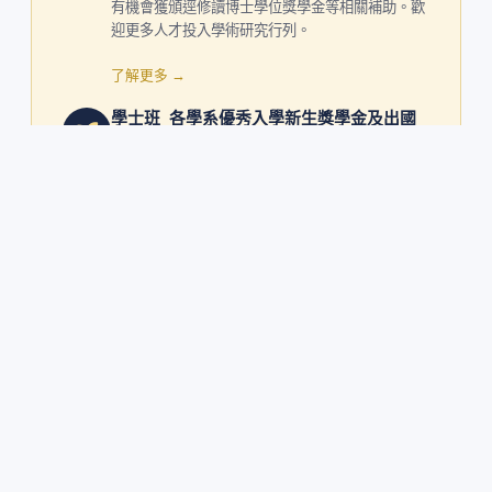
有機會獲頒逕修讀博士學位獎學金等相關補助。歡
迎更多人才投入學術研究行列。
了解更多 →
學士班_各學系優秀入學新生獎學金及出國
交換獎學金
僅適用115學年度入學學生
了解更多 →
獎助學金
校外獎助學金、優秀學生獎學金、研究生獎助學金
等。
了解更多 →
學士班_校友捐贈各地區優秀高中新生入學
獎學金
僅適用115學年度入學學生
了解更多 →