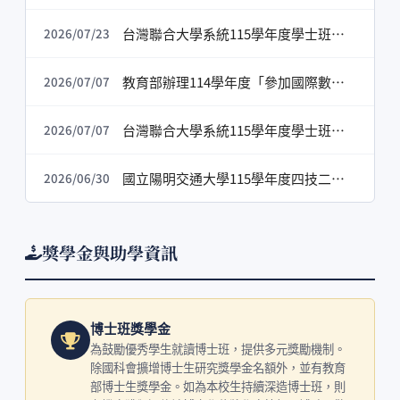
台灣聯合大學系統115學年度學士班轉學考招生榜單[115.7.23]
2026/07/23
教育部辦理114學年度「參加國際數理學科奧林匹亞競賽及國際科學展覽成績優良學生升學優待辦法」在校成績獎學金申請案[115.7.7]
2026/07/07
台灣聯合大學系統115學年度學士班轉學考開放網路查詢成績(不含試場違規扣分)，請考生至報名網頁點選「查詢及列印」登入查詢[115.7.7]
2026/07/07
國立陽明交通大學115學年度四技二專甄選入學招生甄選結果公告[115.6.30]
2026/06/30
獎學金與助學資訊
博士班獎學金
為鼓勵優秀學生就讀博士班，提供多元獎勵機制。
除國科會擴增博士生研究獎學金名額外，並有教育
部博士生獎學金。如為本校生持續深造博士班，則