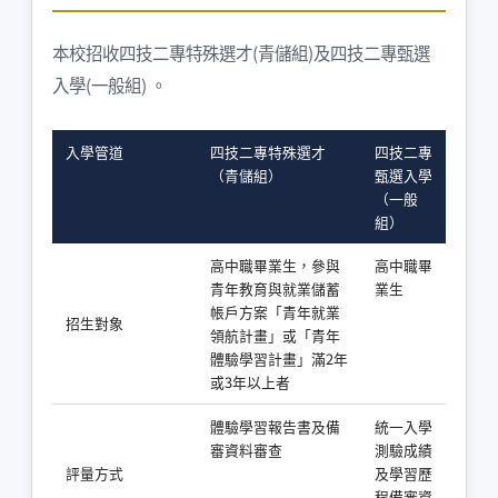
本校招收四技二專特殊選才(青儲組)及四技二專甄選
入學(一般組) 。
入學管道
四技二專特殊選才
四技二專
（青儲組）
甄選入學
（一般
組）
高中職畢業生，參與
高中職畢
青年教育與就業儲蓄
業生
帳戶方案「青年就業
招生對象
領航計畫」或「青年
體驗學習計畫」滿2年
或3年以上者
體驗學習報告書及備
統一入學
審資料審查
測驗成績
評量方式
及學習歷
程備審資