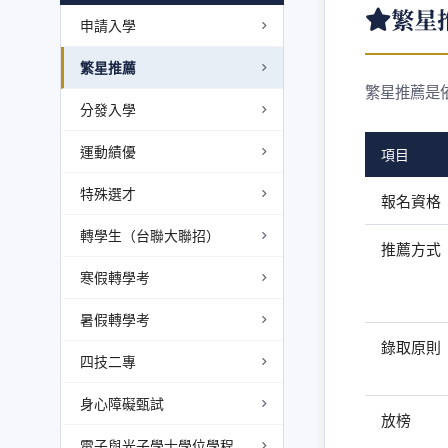
繁星
申請入學
繁星推薦
繁星推薦是
分發入學
運動績優
項目
特殊選才
報名資格
轉學生（台聯大聯招）
推薦方式
寒假轉學考
暑假轉學考
錄取原則
四技二專
身心障礙甄試
放榜
電子與光子學士學位學程