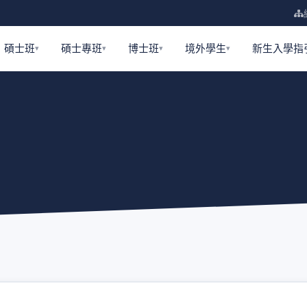
碩士班
碩士專班
博士班
境外學生
新生入學指
（另開視窗