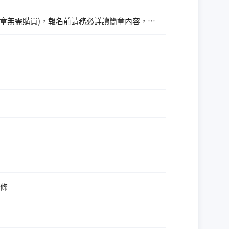
※115學年度EMBA招生簡章免費下載(本次招生未發售紙本簡章無需購買)，報名前請務必詳讀簡章內容，避免資料遺漏。
六條