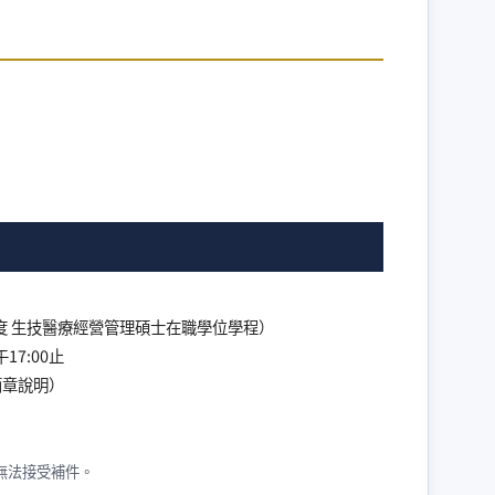
年度 生技醫療經營管理碩士在職學位學程）
17:00止
簡章說明）
無法接受補件。