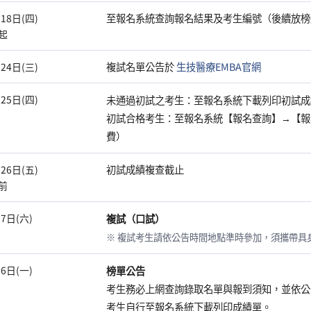
至報名系統查詢報名結果及考生編號（後續放榜
18日(四)
0起
複試名單公告於
生技醫療EMBA官網
24日(三)
25日(四)
未通過初試之考生：至報名系統下載列印初試成
初試合格考生：至報名系統【報名查詢】→【報
費）
初試成績複查截止
26日(五)
0前
7日(六)
複試（口試）
※ 複試考生請依公告時間地點準時參加，須攜帶具
6日(一)
榜單公告
考生務必上網查詢錄取名單與報到須知，並依公
考生自行至報名系統下載列印成績單。