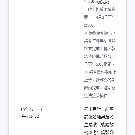
午5:00前完成
（線上推薦函填寫
截止：4月8日下午
5:00）
※ 適逢清明連假，
請考生即早準備資
料並完成上傳，報
名系統準時於4月7
日下午5:00關閉。
※ 報名資料採線上
上傳，請務必於期
限內完成，逾期恕
無法接受補件。
考生自行上網查
115年4月16日
下午3:00起
詢報名結果及考
生編號（後續放
榜以考生編號公