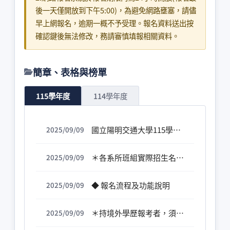
後一天僅開放到下午5:00)，為避免網路壅塞，請儘
早上網報名，逾期一概不予受理。報名資料送出按
確認鍵後無法修改，務請審慎填報相關資料。
簡章、表格與榜單
115學年度
114學年度
國立陽明交通大學115學年度博士班甄試入學招生簡章全文
2025/09/09
＊各系所班組實際招生名額以教育部核定為準＊
2025/09/09
◆ 報名流程及功能說明
2025/09/09
＊持境外學歷報考者，須於報名時繳交學歷證明影本、成績單正本掃描及「內政部移民署核發之【入出境紀錄】(須涵蓋國外學歷修業起迄期間，申請人如係外國人或僑民免附)」。 請上傳【入出境紀錄證明書】，請勿提供【入出國日期證明書】＊
2025/09/09