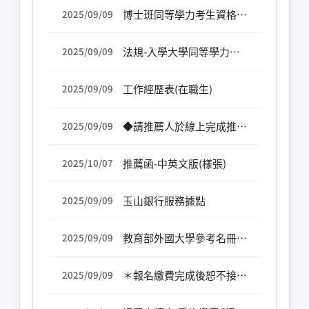
博士班同等學力考生資格審查認定書【以同等學力報考者，上傳①簽名好的資格審查認定書、②相關證明文件&③「相當於碩士論文水準之著作」】
2025/09/09
法規-入學大學同等學力認定標準
2025/09/09
工作經歷表(在職生)
2025/09/09
◆請推薦人於線上完成推薦函填寫，考生無須另外上傳或寄繳推薦函
2025/09/09
推薦函-中英文版(樣張)
2025/10/07
玉山銀行服務據點
2025/09/09
教育部外國大學參考名冊查詢系統
2025/09/09
＊報名繳費完成後恕不接受取消報名申請，亦不得以任何理由申請退費＊ [僅受理重複繳費、本校審核報考資格不符後考生可申請退費]
2025/09/09