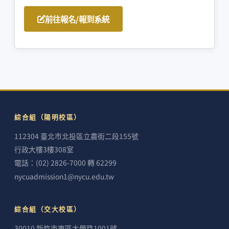
前往報名/報到系統
綜合組（陽明校區）
112304 臺北市北投區立農街二段155號
行政大樓3樓308室
電話：(02) 2826-7000 轉 62299
nycuadmission1@nycu.edu.tw
綜合組（交大校區）
30010 新竹市東區大學路1001號