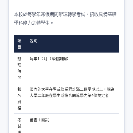
本校於每學年寒假期間辦理轉學考試，招收具備基礎
學科能力之轉學生。
項
說明
目
辦
每年1–2月（寒假期間）
理
時
間
報
國內外大學在學或修業累計滿二個學期以上，現為
名
大學二年級在學生或符合同等學力第4條規定者
資
格
考
審查＋面試
試
項