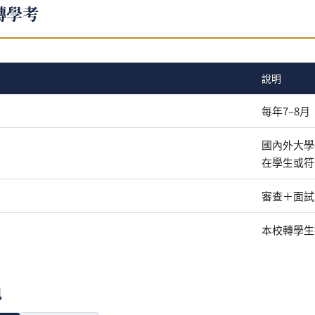
轉學考
說明
每年7–8
國內外大學
在學生或符
審查＋面試
本校轉學生
訊