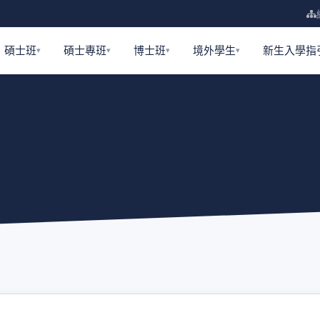
碩士班
碩士專班
博士班
境外學生
新生入學指
（另開視窗