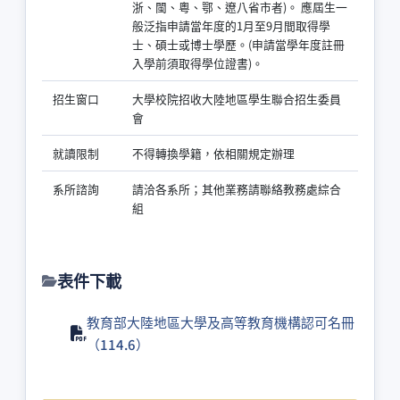
浙、閩、粵、鄂、遼八省市者)。 應屆生一
般泛指申請當年度的1月至9月間取得學
士、碩士或博士學歷。(申請當學年度註冊
入學前須取得學位證書)。
招生窗口
大學校院招收大陸地區學生聯合招生委員
會
就讀限制
不得轉換學籍，依相關規定辦理
系所諮詢
請洽各系所；其他業務請聯絡教務處綜合
組
表件下載
教育部大陸地區大學及高等教育機構認可名冊
（114.6）