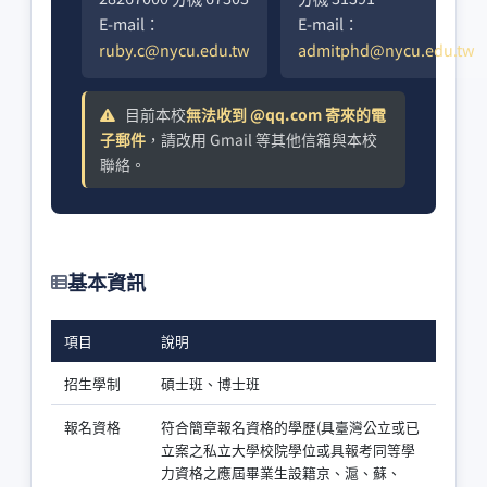
E-mail：
E-mail：
ruby.c@nycu.edu.tw
admitphd@nycu.edu.tw
目前本校
無法收到 @qq.com 寄來的電
子郵件
，請改用 Gmail 等其他信箱與本校
聯絡。
基本資訊
項目
說明
招生學制
碩士班、博士班
報名資格
符合簡章報名資格的學歷(具臺灣公立或已
立案之私立大學校院學位或具報考同等學
力資格之應屆畢業生設籍京、滬、蘇、